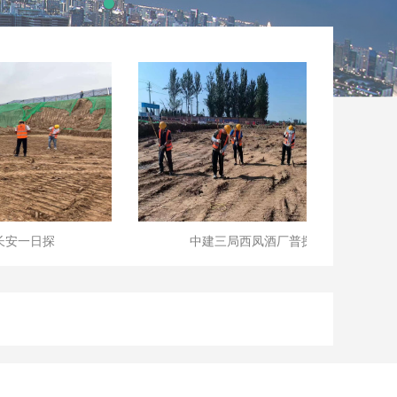
中建三局西凤酒厂普探项目
中