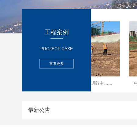
工程案例
PROJECT CASE
查看更多
陕二建/陕九建/陕11建/探查进行中……
中建六局秦汉新城
最新公告