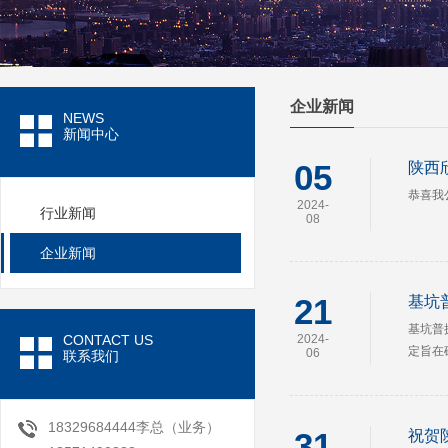
企业新闻
NEWS
新闻中心
05
陕西
恭喜我
2024-
行业新闻
08
企业新闻
21
基坑
基坑普
CONTACT US
2024-
定旨在
06
联系我们
18329684444李总（业务）
31
祝贺