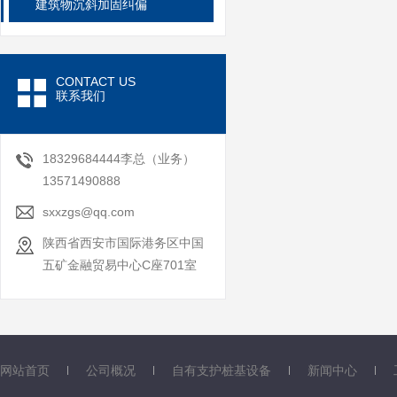
建筑物沉斜加固纠偏
CONTACT US
联系我们
18329684444李总（业务）
13571490888
sxxzgs@qq.com
陕西省西安市国际港务区中国
五矿金融贸易中心C座701室
网站首页
公司概况
自有支护桩基设备
新闻中心